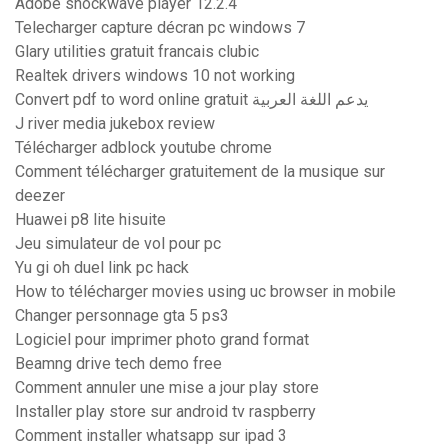
Adobe shockwave player 12.2.4
Telecharger capture décran pc windows 7
Glary utilities gratuit francais clubic
Realtek drivers windows 10 not working
Convert pdf to word online gratuit يدعم اللغة العربية
J river media jukebox review
Télécharger adblock youtube chrome
Comment télécharger gratuitement de la musique sur
deezer
Huawei p8 lite hisuite
Jeu simulateur de vol pour pc
Yu gi oh duel link pc hack
How to télécharger movies using uc browser in mobile
Changer personnage gta 5 ps3
Logiciel pour imprimer photo grand format
Beamng drive tech demo free
Comment annuler une mise a jour play store
Installer play store sur android tv raspberry
Comment installer whatsapp sur ipad 3